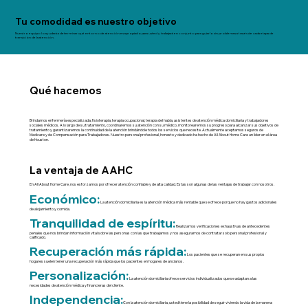
Tu comodidad es nuestro objetivo
Nuestro equipo lo ayudará a determinar qué entorno de atención es apropiado para usted y trabajará en conjunto para guiarlo sin problemas a través de cada etapa de
transición de la atención.
Qué hacemos
Brindamos enfermería especializada, fisioterapia, terapia ocupacional, terapia del habla, asistentes de atención médica domiciliaria y trabajadores
sociales médicos. A lo largo de su tratamiento, coordinaremos su atención con su médico, monitorearemos su progreso para alcanzar sus objetivos de
tratamiento y garantizaremos la continuidad de la atención brindándole todos los servicios que necesite. Actualmente aceptamos seguros de
Medicare y de Compensación para Trabajadores. Nuestro personal profesional, honesto y dedicado ha hecho de All About Home Care un líder en el área
de Houston.
La ventaja de AAHC
En All About Home Care, nos esforzamos por ofrecer atención confiable y de alta calidad. Estas son algunas de las ventajas de trabajar con nosotros.
Económico:
La atención domiciliaria es la atención médica más rentable que se ofrece porque no hay gastos adicionales
de alojamiento y comida.
Tranquilidad de espíritu:
Realizamos verificaciones exhaustivas de antecedentes
penales que nos brindan información vital sobre las personas con las que trabajamos y nos aseguramos de contratar solo personal profesional y
calificado.
Recuperación más rápida:
Los pacientes que se recuperan en sus propios
hogares suelen tener una recuperación más rápida que los pacientes en hogares de ancianos.
Personalización:
La atención domiciliaria ofrece servicios individualizados que se adaptan a las
necesidades de atención médica y financieras del cliente.
Independencia:
Con la atención domiciliaria, usted tiene la posibilidad de seguir viviendo la vida de la manera