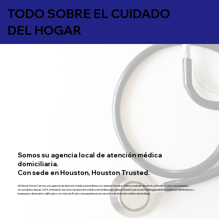
TODO SOBRE EL CUIDADO
DEL HOGAR
Somos su agencia local de atención médica
domiciliaria.
Con sede en Houston, Houston Trusted.
All About Home Care es una agencia de atención médica domiciliaria con sede en Houston. Hemos estado sirviendo a Houston y las comunidades
circundantes desde 2004, brindando servicios de atención médica domiciliaria de calidad. Nuestro personal multilingüe está formado por enfermeras y
terapeutas altamente calificados con más de 35 años de experiencia en servicios de atención médica domiciliaria.