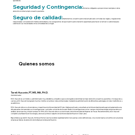
que desee.
Seguridad y Contingencia:
Estamos obligados a proporcionar reemplazo de la
atención sin interrumpir a nuestro paciente.
Seguro de calidad:
Mantenemos a nuestro personal actualizado con todas las reglas y regulaciones
relacionadas con la atención médica domiciliaria y nos aseguramos de que nuestro personal esté capacitado para hacer un esfuerzo adicional para
satisfacer sus necesidades en la comodidad de su hogar.
Quienes somos
Tarek Hussein, PT, MS, MA, PH.D.
Administrador
El Dr. Hussein es un médico y administrador muy detallista y empático que se enorgullece de brindar la mejor atención a nuestros pacientes. A lo largo de su
carrera, el Dr. Hussein ha logrado muchos méritos en ambos roles profesionales mediante la administración de diferentes patologías en roles multiclínicos y
académicos.
El Dr. Hussein obtuvo su licenciatura y maestría en la Universidad de El Cairo. Había practicado y enseñado en la Universidad durante aproximadamente una
década antes de reanudar sus investigaciones y estudios a nivel de doctorado. Realizó investigaciones en los campos de la kinesiología, la biomecánica, el
análisis de la marcha y el dolor lumbar. En 1996, el Dr. Hussein obtuvo un doctorado. de la Universidad de Mujeres de Texas. Recientemente, el Dr. Hussein
completó una Maestría en Sociología y ahora es profesor adjunto en la Universidad de Houston-Clear Lake.
Bajo el liderazgo del Dr. Hussein, All About Home Care ha recibido repetidamente 0 encuestas sobre deficiencias y ha crecido hasta convertirse en una de las
empresas líderes de atención domiciliaria en el área de Houston.