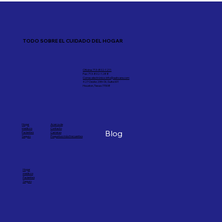
TODO SOBRE EL CUIDADO DEL HOGAR
Oficina: 713-802-1211
Fax: 713-802-1288
Correo electrónico: info@aahcare.com
427 Oeste 20th St, Suite 601
Houston, Texas 77008
Hogar
Acerca de
medicos
Contacto
Blog
Pacientes
Carreras
Seguro
Preguntas más frecuentes
Hogar
medicos
Pacientes
Seguro