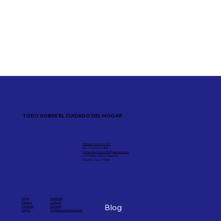
TODO SOBRE EL CUIDADO DEL HOGAR
Oficina: 713-802-1211
Fax: 713-802-1288
Correo electrónico: info@aahcare.com
427 Oeste 20th St, Suite 601
Houston, Texas 77008
Hogar
Acerca de
medicos
Contacto
Blog
Pacientes
Carreras
Seguro
Preguntas más frecuentes