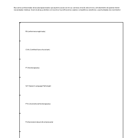
Buscamos profesionales de la salud apasionados que aspiren a avanzar en sus carreras a través del servicio y el tratamiento de quienes tienen
necesidades médicas. Si esto le atrae, ¡solicítelo con nosotros hoy! ¡Ofrecemos salarios competitivos, beneficios y oportunidades de crecimiento!
RN (enfermera registrada)
CNA (Certified Nurse Assistant)
PT (fisioterapeuta)
SLP (Speech Language Pathologist
PTA (Asistente de fisioterapeuta)
Profesional en desarrollo empresarial