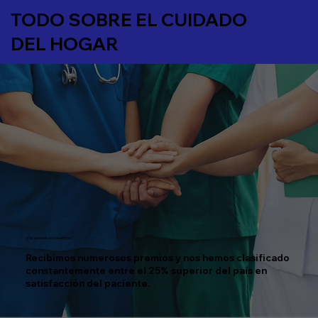
TODO SOBRE EL CUIDADO
DEL HOGAR
¿Por qué unirse a nosotros?
Recibimos numerosos premios y nos hemos clasificado
constantemente entre el 25% superior del país en
satisfacción del paciente.