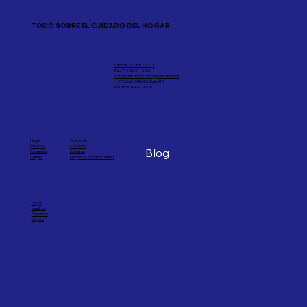
TODO SOBRE EL CUIDADO DEL HOGAR
Oficina: 713-802-1211
Fax: 713-802-1288
Correo electrónico: info@aahcare.com
427 Oeste 20th St, Suite 601
Houston, Texas 77008
Hogar
Acerca de
medicos
Contacto
Blog
Pacientes
Carreras
Seguro
Preguntas más frecuentes
Hogar
medicos
Pacientes
Seguro